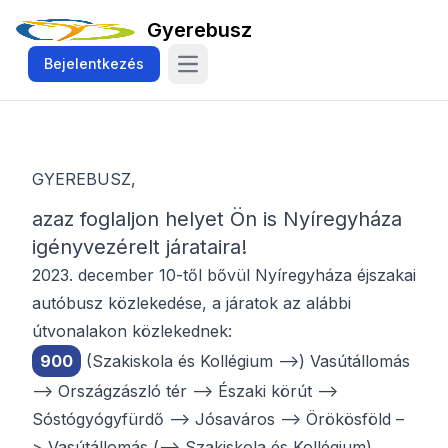
Gyerebusz
Bejelentkezés
Navigáció kinyitása
GYEREBUSZ,
azaz foglaljon helyet Ön is Nyíregyháza
igényvezérelt járataira!
2023. december 10-től bővül Nyíregyháza éjszakai
autóbusz közlekedése, a járatok az alábbi
útvonalakon közlekednek:
900
(Szakiskola és Kollégium –>) Vasútállomás
–> Országzászló tér –> Északi körút –>
Sóstógyógyfürdő –> Jósaváros –> Örökösföld –
> Vasútállomás (–> Szakiskola és Kollégium)