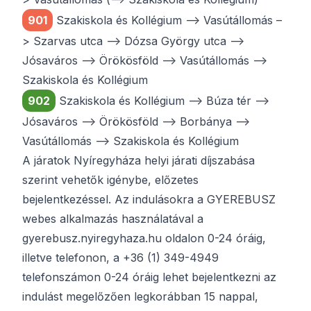
901
Szakiskola és Kollégium –> Vasútállomás –
> Szarvas utca –> Dózsa György utca –>
Jósaváros –> Örökösföld –> Vasútállomás –>
Szakiskola és Kollégium
902
Szakiskola és Kollégium –> Búza tér –>
Jósaváros –> Örökösföld –> Borbánya –>
Vasútállomás –> Szakiskola és Kollégium
A járatok Nyíregyháza helyi járati díjszabása
szerint vehetők igénybe, előzetes
bejelentkezéssel. Az indulásokra a GYEREBUSZ
webes alkalmazás használatával a
gyerebusz.nyiregyhaza.hu
oldalon 0-24 óráig,
illetve telefonon, a
+36 (1) 349-4949
telefonszámon 0-24 óráig lehet bejelentkezni az
indulást megelőzően legkorábban 15 nappal,